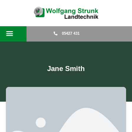
05427 431
Jane Smith