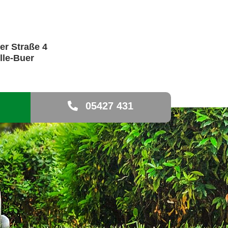
er Straße 4
lle-Buer
05427 431